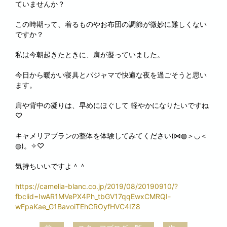
ていませんか？
この時期って、着るものやお布団の調節が微妙に難しくない
ですか？
私は今朝起きたときに、肩が凝っていました。
今日から暖かい寝具とパジャマで快適な夜を過ごそうと思い
ます。
肩や背中の凝りは、早めにほぐして 軽やかになりたいですね
♡
キャメリアブランの整体を体験してみてください(⋈◍＞◡＜
◍)。✧♡
気持ちいいですよ＾＾
https://camelia-blanc.co.jp/2019/08/20190910/?
fbclid=IwAR1MVePX4Ph_tbGV17qqEwxCMRQI-
wFpaKae_G1BavoiTEhCROyfHVC4IZ8