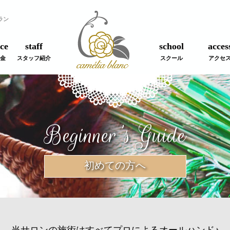
ラン
ce
staff
school
acces
金
スタッフ紹介
スクール
アクセ
Beginner's Guide
初めての方へ