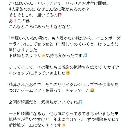
これはいかん！ということで、せっせとお片付け開始。
4人家族なのに なぜこんなに靴があるのか？
そもそもこれ、履いてるの
あ
この靴
こんなところにあった
などなど。
1年履いていない靴は、もう履かない靴だから、そこをボーダ
ーラインにしてせっせとゴミ袋につめていくと、けっこうな
量になりました。
下駄箱もスッキリ
気持ち良かったです
そしてそして、その靴たちに感謝の気持ちを伝えて リサイク
ルショップに持っていきました
精算されたお金で、そこのリサイクルショップで子供達が見
つけたゲームソフトを買って、チャラでした
玄関が綺麗だと、気持ちがいいですね
一ヶ所綺麗になるも、他も気になってきてきちゃいました♥️
気持ちが早いですけど、年末に向けて 少しずつ掃除をかねて
断捨離ブームになりそうです