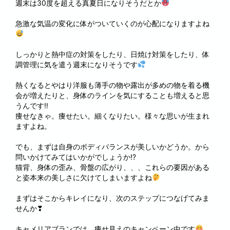
週末は30度を超える真夏日になりそうだとか
急激な気温の変化に体がついていくのが心配になりますよね
しっかりと熱中症の対策をしたり、日焼け対策をしたり、体
調管理に気を遣う週末になりそうです
熱くなるとやはり洋服も薄手の物や露出が多めの物を着る機
会が増えたりと、身体のラインを気にすることも増えると思
うんです‼
痩せなきゃ。痩せたい。細くなりたい。様々な思いが生まれ
ますよね。
でも、まずは自身のボディバランスが美しいかどうか。から
問いかけてみてはいかがでしょうか⁉
猫背、身体の歪み、骨盤の広がり、、、これらの要因がある
と姿本来の美しさに欠けてしまいますよね
まずはそこからキレイになり、次のステップにつなげてみま
せんか❣
キャメリアブランでは、痩せ見えのキャンペーン中です