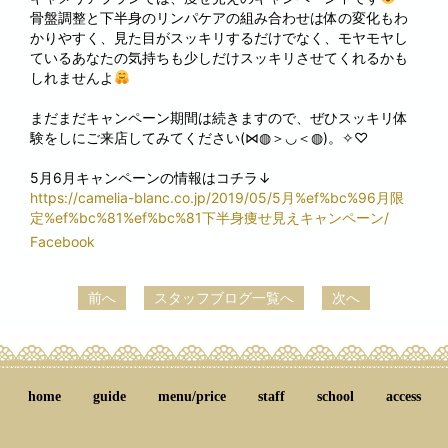
骨盤調整と下半身のリンパケアの組み合わせは体の変化もわ
かりやすく、見た目がスッキリするだけでなく、モヤモヤし
ているあなたの気持ちも少しだけスッキリさせてくれるかも
しれませんよ
まだまだキャンペーン期間は続きますので、ぜひスッキリ体
験をしにご来店してみてください(⋈◍＞◡＜◍)。✧♡
5月6月キャンペーンの情報はコチラ↓
https://camelia-blanc.co.jp/2019/05/5月%ef%bc%96月限
定%ef%bc%81%ef%bc%81下半身痩せ見えキャンペーン/
Facebook
前へ
スタッフブログ一覧へ
次へ
home
guide
menu/price
staff
school
access