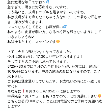
急に激暑な毎日ですね〜
急すぎて、暑さに対応出来ないですね。
こう熱いと、皮膚トラブルも起きやすいんですね。
私は皮膚がすぐ痒くなっちゃう方なので、この暑さで汗をか
き、痒みが出てきます。
マスクなんてしてると、お顔が痒い
私のように皮膚が弱い方、なるべく汗を残さないようにして
いきましょうね♪
私は帰るとすぐ、スッピンです
さて、今月も残り少なくなってきました。
今月は30日だけ、17:30より空いておりますよ！
そして７月のご予約も承っております。
6/25〜30までに７月のご予約をいただいた方には、施術が
10%OFFになります。中澤の施術のみになりますので、ご了
承下さい。
ご予約は通常通りしていただき、お支払いの時にOFF致しま
すね♪
ちなみに
６月３０日も10%OFFに致します♡
中澤限定７月メニューもありますので、ぜひお越し下さい
こちらは公式LINEから、またはお電話でのご予約でお願い致
します♪