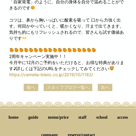
「自家発電」のように、自分の身体を自分で温めることがで
きるのです
コツは、鼻から胸いっぱいに酸素を吸って 口から力強く出
す。何回かやっていくと、暖かくなり、汗まで出てきます。
気持ち的にもリフレッシュされるので、皆さんも試す価値あ
りです
2周年キャンペーン実施中！！
今月中に12月のご予約をいただけると、お得な特典がありま
す♪詳しくは下記のURLをチェックしてみてください
https://camelia-blanc.co.jp/2019/10/1182/
前へ
スタッフブログ一覧へ
次へ
home
guide
menu/price
staff
school
access
company
reserve/contact