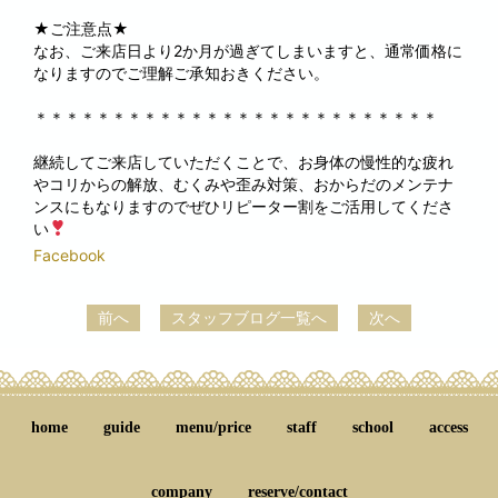
★ご注意点★
なお、ご来店日より2か月が過ぎてしまいますと、通常価格に
なりますのでご理解ご承知おきください。
＊＊＊＊＊＊＊＊＊＊＊＊＊＊＊＊＊＊＊＊＊＊＊＊＊＊
継続してご来店していただくことで、お身体の慢性的な疲れ
やコリからの解放、むくみや歪み対策、おからだのメンテナ
ンスにもなりますのでぜひリピーター割をご活用してくださ
い
Facebook
前へ
スタッフブログ一覧へ
次へ
home
guide
menu/price
staff
school
access
company
reserve/contact