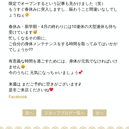
限定でオープンするという記事も見かけました（笑）
もうすぐ春休みに突入しますし、賑わうこと間違いなしでし
ょうねぇ
春休み・新学期・4月の終わりには10連休の大型連休も待ち
受けています
忙しくなるその前に、
ご自分の身体メンテナンスをする時間を取ってみてはいかが
でしょうか⁇
有意義な時間を過ごすためには、身体が元気でなければいけ
ません
今のうちに 元気になっちゃいましょう
来週は まだご予約に空きがございます♪
是非ご来店くださいね
Facebook
前へ
スタッフブログ一覧へ
次へ