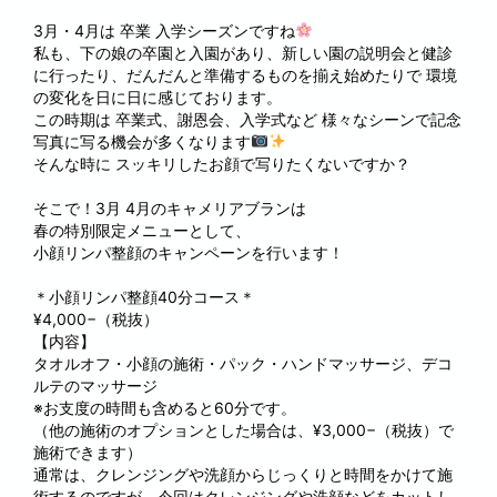
3月・4月は 卒業 入学シーズンですね
私も、下の娘の卒園と入園があり、新しい園の説明会と健診
に行ったり、だんだんと準備するものを揃え始めたりで 環境
の変化を日に日に感じております。
この時期は 卒業式、謝恩会、入学式など 様々なシーンで記念
写真に写る機会が多くなります
そんな時に スッキリしたお顔で写りたくないですか？
そこで！3月 4月のキャメリアブランは
春の特別限定メニューとして、
小顔リンパ整顔のキャンペーンを行います！
＊小顔リンパ整顔40分コース＊
¥4,000−（税抜）
【内容】
タオルオフ・小顔の施術・パック・ハンドマッサージ、デコ
ルテのマッサージ
※お支度の時間も含めると60分です。
（他の施術のオプションとした場合は、¥3,000−（税抜）で
施術できます）
通常は、クレンジングや洗顔からじっくりと時間をかけて施
術するのですが、今回はクレンジングや洗顔などをカットし