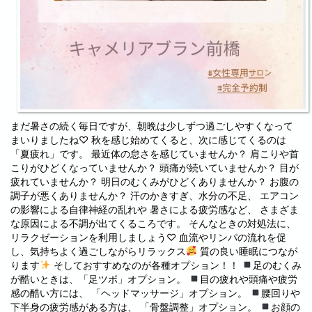
まだ暑さの続く毎日ですが、朝晩は少しずつ過ごしやすくなって
まいりましたね♡ 秋を感じ始めてくると、次に感じてくるのは
「夏疲れ」です。 最近体の怠さを感じていませんか？ 肩こりや首
こりがひどくなっていませんか？ 頭痛が続いていませんか？ 目が
疲れていませんか？ 明日のむくみがひどくありませんか？ お腹の
調子が悪くありませんか？ 汗のかきすぎ、水分の不足、 エアコン
の影響による自律神経の乱れや 暑さによる疲労感など、 さまざま
な原因による不調が出てくるころです。 そんなときの対処法に、
リラクゼーションを利用しましょう♡ 血流やリンパの流れを促
し、気持ちよく過ごしながらリラックス
質の良い睡眠につなが
ります
そしておすすめなのが各種オプション！！
足のむくみ
が酷いときは、「足ツボ」オプション。
目の疲れや頭痛や疲労
感の酷い方には、 「ヘッドマッサージ」オプション。
腰回りや
下半身の疲労感がある方は、 「骨盤調整」オプション。
お顔の