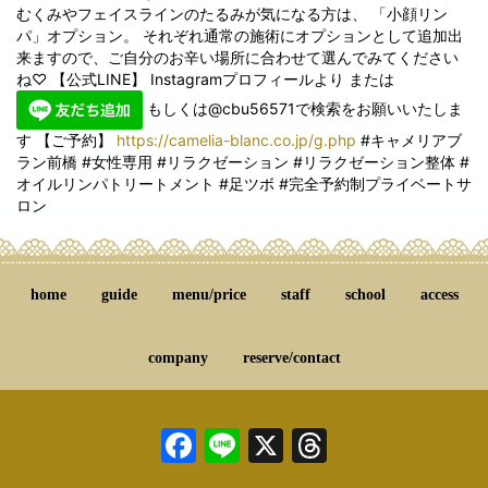
むくみやフェイスラインのたるみが気になる方は、 「小顔リン
パ」オプション。 それぞれ通常の施術にオプションとして追加出
来ますので、ご自分のお辛い場所に合わせて選んでみてください
ね♡ 【公式LINE】 Instagramプロフィールより または
もしくは@cbu56571で検索をお願いいたしま
す 【ご予約】
https://camelia-blanc.co.jp/g.php
#キャメリアブ
ラン前橋 #女性専用 #リラクゼーション #リラクゼーション整体 #
オイルリンパトリートメント #足ツボ #完全予約制プライベートサ
ロン
home
guide
menu/price
staff
school
access
company
reserve/contact
Facebook
Line
X
Threads