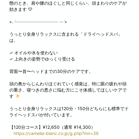
態のとき、肩や腰のほぐしと同じくらい、頭まわりのケアが
効きます ♡
⋆. ݁┈┈┈┈┈┈┈┈┈┈ ┈ ݁⋆
うっとり全身リラックスに含まれる「ドライヘッドスパ」
は、
✓ オイルや水を使わない
✓ 上向きの姿勢でゆっくり受ける
背面〜首〜ヘッドまでの30分のケアです。
頭の奥からじんわりほぐれていく感覚は、特に眼の疲れや頭
の重さ、寝つきの悪さに悩む方にこそ体感してほしいケアで
す
うっとり全身リラックスは120分・150分どちらにも標準でド
ライヘッドスパが付いています。
【120分コース】¥12,650（通常 ¥14,300）
https://camelia-blanc.co.jp/g.php?mn=36