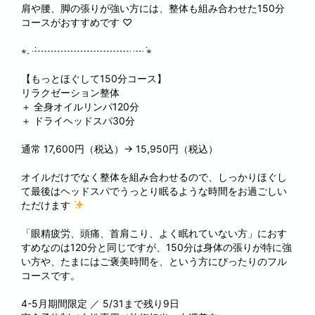
肩や腰、脚の張りが強い方には、整体も組み合わせた150分
コースがおすすめです ♡
⋆. ݁┈┈┈┈┈┈┈┈┈┈ ┈ ݁⋆
【もっとほぐして150分コース】
リラクゼーション整体
＋ 全身オイルリンパ120分
＋ ドライヘッドスパ30分
通常 17,600円（税込）→ 15,950円（税込）
オイルだけでなく整体を組み合わせるので、しっかりほぐし
て最後はヘッドスパでうっとり眠るような時間をお過ごしい
ただけます
「眼精疲労、頭痛、首肩こり、よく眠れていない方」におす
すめなのは120分と同じですが、150分は身体の張りが特に強
い方や、たまにはご褒美時間を、という方にぴったりのフル
コースです。
4-5月期間限定 ／ 5/31まで残り9日