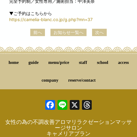
完全予約制／女性専用／施術担当：中澤美奈
▼ご予約はこちらから
https://camelia-blanc.co.jp/g.php?mn=37
前へ
お知らせ一覧へ
次へ
home
guide
menu/price
staff
school
access
company
reserve/contact
Facebook
Line
X
Threads
女性の為の不調改善アロマリラクゼーションマッサ
ージサロン
キャメリアブラン