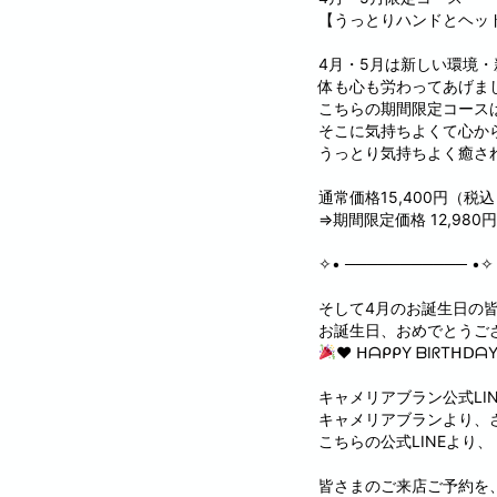
【うっとりハンドとヘッド
4月・5月は新しい環境
体も心も労わってあげま
こちらの期間限定コース
そこに気持ちよくて心か
うっとり気持ちよく癒さ
通常価格15,400円（税
⇒期間限定価格 12,980
✧• ─────────── •✧
そして4月のお誕生日の
お誕生日、おめでとうご
♥︎ ᕼᗩᑭᑭY ᗷIᖇTᕼᗞᗩY
キャメリアブラン公式LI
キャメリアブランより、
こちらの公式LINEより
皆さまのご来店ご予約を