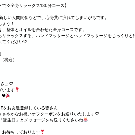
で♡全身リラックス130分コース】
・新しい人間関係などで、心身共に疲れてしまいがちです。
しょう！
は、整体とオイルを合わせた全身コースです。
らリラックスする、ハンドマッサージとヘッドマッサージをじっくりと
れてください♡
込）
円（税込）
皆さま♡
ざいます
 ♥︎
NEをお友達登録している皆さん！
ささやかなお祝いオフクーポンをお送りいたします♡
、「誕生日」とメッセージをお送りくださいね
、お待ちしております