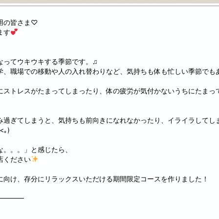
用の皆さま♡
ます
なってウキウキする季節です。♫
学、職場での移動や人の入れ替わりなど、気持ちも体も忙しい季節でも
にストレスがたまってしまったり、体の疲労が気付かないうちにたまっ
み過ぎてしまうと、気持ちも前向きになれなかったり、イライラしてし
｡)
な。。。」と感じたら、
店ください
に向け、存分にリラックスいただける期間限定コースを作りました！
━━━━