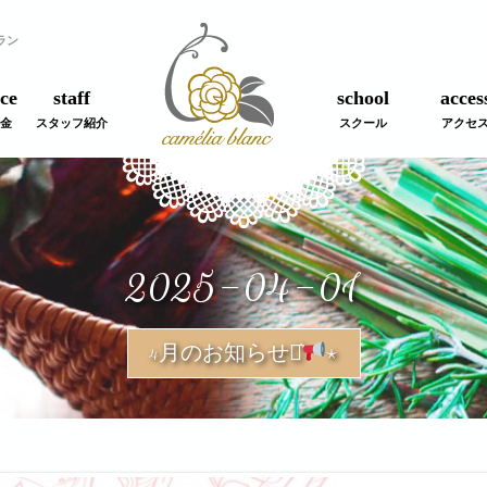
ラン
ce
staff
school
acces
金
スタッフ紹介
スクール
アクセ
2025-04-01
4月のお知らせ⋆͛
⋆