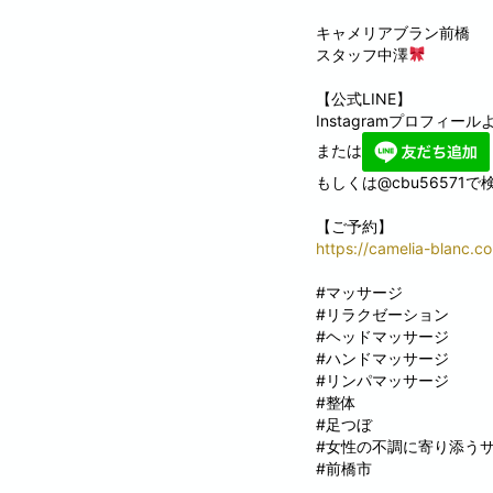
キャメリアブラン前橋
スタッフ中澤
【公式LINE】
Instagramプロフィール
または
もしくは@cbu56571
【ご予約】
https://camelia-blanc.co
#マッサージ
#リラクゼーション
#ヘッドマッサージ
#ハンドマッサージ
#リンパマッサージ
#整体
#足つぼ
#女性の不調に寄り添う
#前橋市