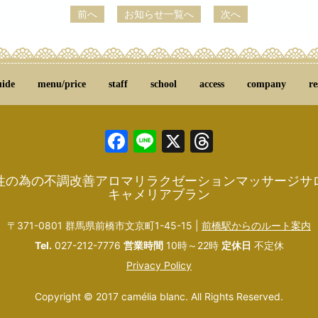
前へ
お知らせ一覧へ
次へ
uide
menu/price
staff
school
access
company
re
Facebook
Line
X
Threads
性の為の不調改善アロマリラクゼーションマッサージサ
キャメリアブラン
〒371-0801 群馬県前橋市文京町1-45-15 |
前橋駅からのルート案内
Tel.
027-212-7776
営業時間
10時～22時
定休日
不定休
Privacy Policy
Copyright © 2017 camélia blanc. All Rights Reserved.