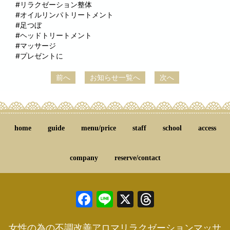
#リラクゼーション整体
#オイルリンパトリートメント
#足つぼ
#ヘッドトリートメント
#マッサージ
#プレゼントに
前へ
お知らせ一覧へ
次へ
home
guide
menu/price
staff
school
access
company
reserve/contact
Facebook
Line
X
Threads
女性の為の不調改善アロマリラクゼーションマッサ