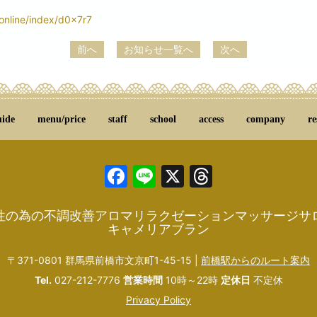
/online/index/d0x7r7
前へ
お知らせ一覧へ
次へ
uide
menu/price
staff
school
access
company
re
Facebook
Line
X
Threads
性の為の不調改善アロマリラクゼーションマッサージサ
キャメリアブラン
〒371-0801 群馬県前橋市文京町1-45-15 |
前橋駅からのルート案内
Tel.
027-212-7776
営業時間
10時～22時
定休日
不定休
Privacy Policy