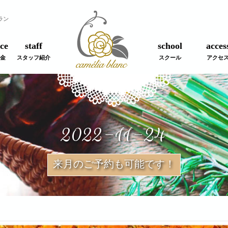
ラン
ce
staff
school
acces
金
スタッフ紹介
スクール
アクセ
2022-11-24
来月のご予約も可能です！