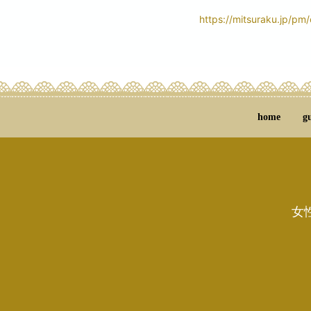
https://mitsuraku.jp/pm
home
g
女