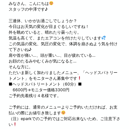
みなさん、こんにちは
スタッフの中澤です♪
三連休、いかがお過ごしでしょうか？
今日はお天気の変化が目まぐるしいですね！
外を眺めていると、晴れたり曇ったり。
気温も高くて、またエアコンを付けたりしています
この気温の変化、気圧の変化で、体調を崩さぬよう気を付け
て下さいね♪
肩や首が痛い…、頭が重い…、目が疲れている…
お顔のたるみやむくみが気になると…
そんな方に。
ただいま新しく加わりましたメニュー、「ヘッドスパトリー
トメント」をモニターさん募集中です
■ヘッドスパトリートメント（60分）■
6600円→モニター価格3300円
ご予約先着残り４名様です。
ご予約には、通常のメニューよりご予約いただければ、お支
払いの際にお値引き致します
（注）eparkでのご予約ではご対応出来ないため、ご注意下さ
い