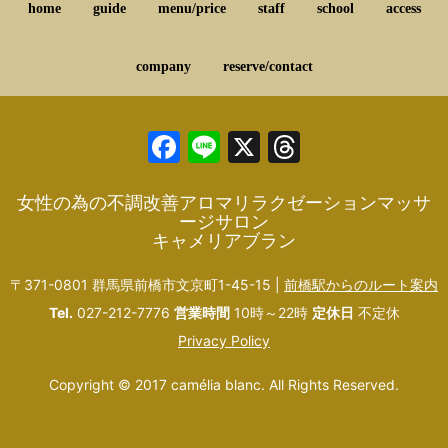
home
guide
menu/price
staff
school
access
company
reserve/contact
Facebook
Line
X
Threads
女性の為の不調改善アロマリラクゼーションマッサ
ージサロン
キャメリアブラン
〒371-0801 群馬県前橋市文京町1-45-15 |
前橋駅からのルート案内
Tel.
027-212-7776
営業時間
10時～22時
定休日
不定休
Privacy Policy
Copyright © 2017 camélia blanc. All Rights Reserved.