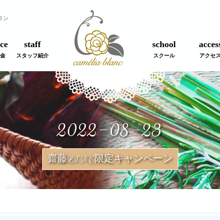
ラン
ce
staff
school
acces
金
スタッフ紹介
スクール
アクセ
2022-08-23
齋藤LINE限定キャンペーン