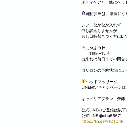
ボディケアと一緒にヘッ
施術担当は、齋藤にな
シフトなかなか入れず…
申し訳ありませんが
もし日時都合つく方はLI
月火よう日
11時〜15時
出来れば前日までの問合
自サロンの予約状況によ
ヘッドマッサージ
LINE限定キャンペーン
キャメリアブラン 齋藤
公式LINEのご登録は以
公式LINE @cbu56571
https://lin.ee/v1O1Q4R