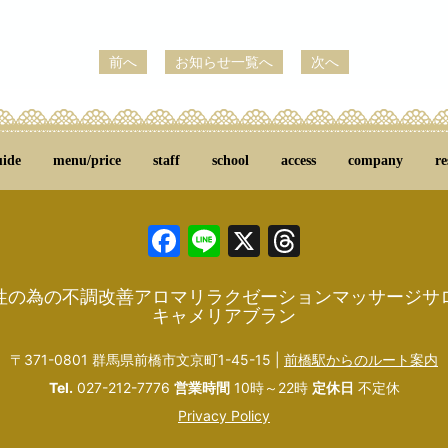
前へ
お知らせ一覧へ
次へ
uide
menu/price
staff
school
access
company
re
Facebook
Line
X
Threads
性の為の不調改善アロマリラクゼーションマッサージサ
キャメリアブラン
〒371-0801 群馬県前橋市文京町1-45-15 |
前橋駅からのルート案内
Tel.
027-212-7776
営業時間
10時～22時
定休日
不定休
Privacy Policy