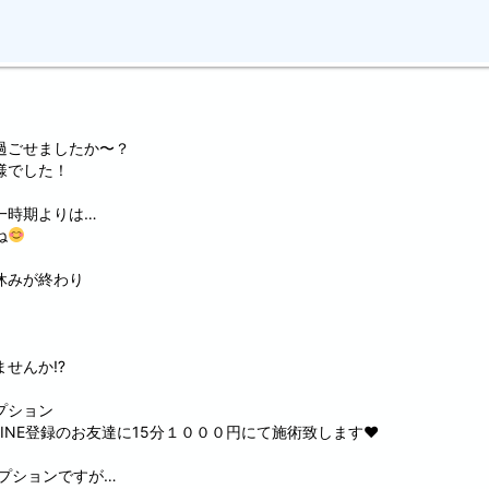
過ごせましたか〜？
様でした！
一時期よりは…
ね
休みが終わり
ませんか⁉
プション
LINE登録のお友達に15分１０００円にて施術致します♥
プションですが…