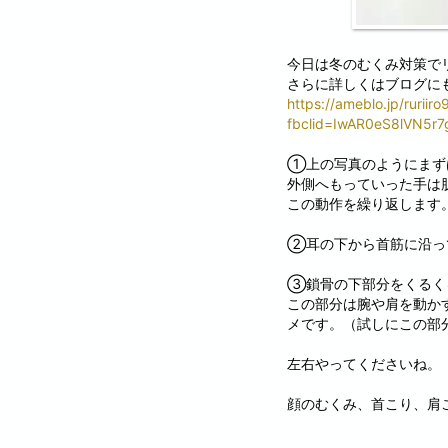
今日は冬のむくみ対策で
さらに詳しくはブログに
https://ameblo.jp/rurii
fbclid=IwAR0eS8lVN5
①上の写真のようにまず
外側へもっていった手は
この動作を繰り返します
②耳の下から首筋に沿っ
③鎖骨の下部分をくるく
この部分は腕や肩を動か
メです。（試しにこの部
左右やってくださいね。
顔のむくみ、首こり、肩