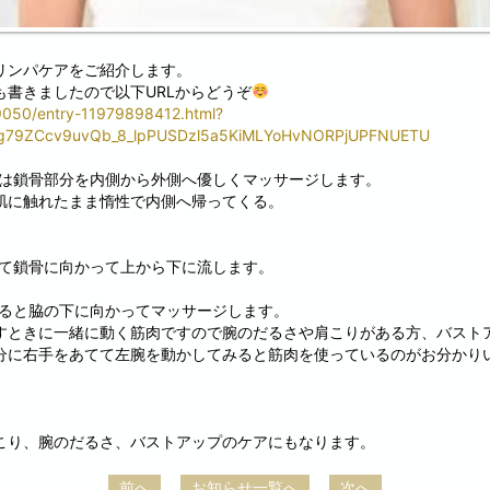
リンパケアをご紹介します。
も書きましたので以下URLからどうぞ
ro9050/entry-11979898412.html?
r7g79ZCcv9uvQb_8_lpPUSDzl5a5KiMLYoHvNORPjUPFNUETU
は鎖骨部分を内側から外側へ優しくマッサージします。
肌に触れたまま惰性で内側へ帰ってくる。
。
て鎖骨に向かって上から下に流します。
ると脇の下に向かってマッサージします。
すときに一緒に動く筋肉ですので腕のだるさや肩こりがある方、バスト
分に右手をあてて左腕を動かしてみると筋肉を使っているのがお分かり
こり、腕のだるさ、バストアップのケアにもなります。
前へ
お知らせ一覧へ
次へ