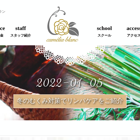
ラン
ce
staff
school
acces
金
スタッフ紹介
スクール
アクセ
2022-01-05
冬のむくみ対策でリンパケアをご紹介