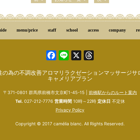
uide
menu/price
staff
school
access
company
re
Facebook
Line
X
Threads
性の為の不調改善アロマリラクゼーションマッサージサ
キャメリアブラン
〒371-0801 群馬県前橋市文京町1-45-15 |
前橋駅からのルート案内
Tel.
027-212-7776
営業時間
10時～22時
定休日
不定休
Privacy Policy
Copyright © 2017 camélia blanc. All Rights Reserved.