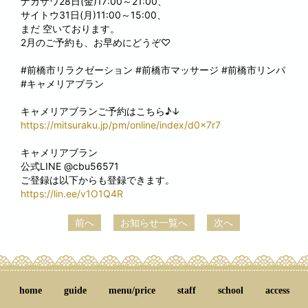
ナカザワ28日(金)17:00～21:00、
サイトウ31日(月)11:00～15:00、
まだ 空いております。
2月のご予約も、お早めにどうぞ♡
#前橋市リラクゼーション #前橋市マッサージ #前橋市リンパ
#キャメリアブラン
キャメリアブランご予約はこちら♪↓
https://mitsuraku.jp/pm/online/index/d0x7r7
キャメリアブラン
公式LINE @cbu56571
ご登録は以下からも登録できます。
https://lin.ee/v1O1Q4R
前へ
お知らせ一覧へ
次へ
home
guide
menu/price
staff
school
access