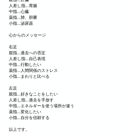
人差し指…胃腸
中指…心臓
薬指…肺、胆嚢
小指…泌尿器
心からのメッセージ
右足
親指…過去への否定
人差し指…自己表現
中指…行動したい
薬指…人間関係のストレス
小指…まわりと比べる
左足
親指…好きなことをしたい
人差し指…過去を手放す
中指…エネルギーを使う場所が違う
薬指…変化したい
小指…自分を信頼する
以上です。