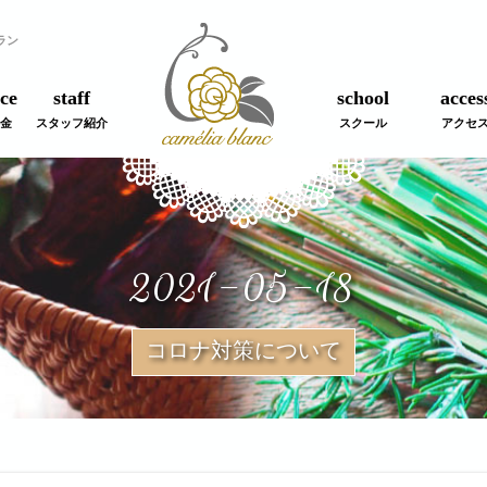
ラン
ce
staff
school
acces
金
スタッフ紹介
スクール
アクセ
2021-05-18
コロナ対策について