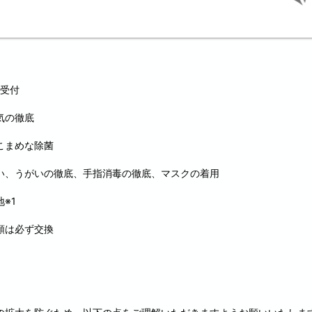
み受付
気の徹底
こまめな除菌
い、うがいの徹底、手指消毒の徹底、マスクの着用
※1
類は必ず交換