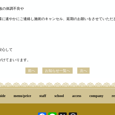
族の体調不良や
様に速やかにご連絡し施術のキャンセル、延期のお願いをさせていただ
安心して
がけてまいります。
前へ
お知らせ一覧へ
次へ
uide
menu/price
staff
school
access
company
re