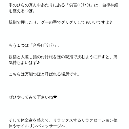
手のひらの真ん中あたりにある「労宮(ﾛｳｷｭｳ)」は、自律神経
を整えるつぼ。
親指で押したり、グーの手でグリグリしてもいいですよ♪
もう１つは「合谷(ｺﾞｳｺｸ)」。
親指と人差し指の付け根を逆の親指で挟むように押すと、痛
気持ちよいはず♪
こちらは万能つぼと呼ばれる場所です。
ぜひやってみて下さいね♥
そして体全身を整えて、リラックスするリラクゼーション整
体やオイルリンパマッサージへ、