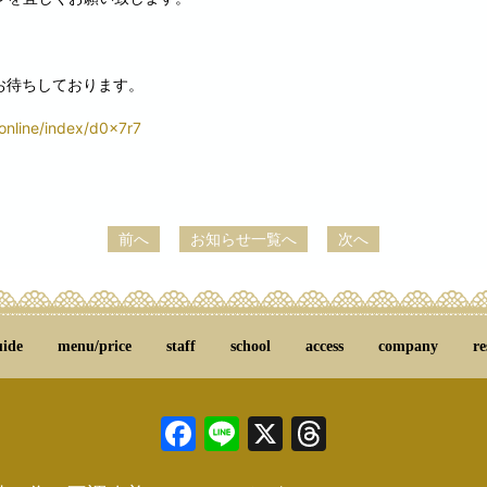
お待ちしております。
/online/index/d0x7r7
前へ
お知らせ一覧へ
次へ
uide
menu/price
staff
school
access
company
re
Facebook
Line
X
Threads