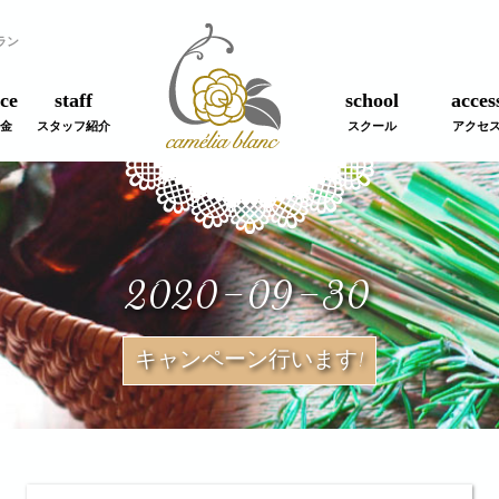
ラン
ce
staff
school
acces
金
スタッフ紹介
スクール
アクセ
2020-09-30
キャンペーン行います!