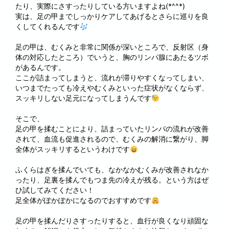
たり、実際にさすったりしている方いますよね(*^^*)
実は、足の甲までしっかりケアしてあげるとさらに巡りを良
くしてくれるんです
足の甲は、むくみと非常に関係が深いところで、反射区（身
体の対応したところ）でいうと、胸のリンパ腺にあたるツボ
があるんです。
ここが詰まってしまうと、流れが滞りやすくなってしまい、
いつまでたっても冷えやむくみといった症状がなくならず、
スッキリしない足元になってしまうんです
そこで、
足の甲を揉むことにより、詰まっていたリンパの流れが改善
されて、血流も促進されるので、むくみの解消に繋がり、脚
全体がスッキリするというわけです
ふくらはぎを揉んでいても、なかなかむくみが改善されなか
ったり、足裏を揉んでもつま先の冷えが残る。という方はぜ
ひ試してみてください！
足全体がぽかぽかになるのでおすすめです
足の甲を揉んだりさすったりすると、血行が良くなり頑固な