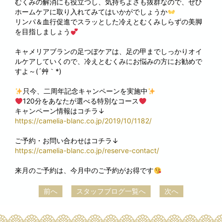
むくみの解消にも役立つし、気持ちよさも抜群なので、ぜひ
ホームケアに取り入れてみてはいかがでしょうか
リンパ＆血行促進でスラッとした冷えとむくみしらずの美脚
を目指しましょう
キャメリアブランの足つぼケアは、足の甲までしっかりオイ
ルケアしていくので、冷えとむくみにお悩みの方にお勧めで
すよ～(´艸｀*)
只今、二周年記念キャンペーンを実施中
120分をあなたが選べる特別なコース
キャンペーン情報はコチラ↓
https://camelia-blanc.co.jp/2019/10/1182/
ご予約・お問い合わせはコチラ↓
https://camelia-blanc.co.jp/reserve-contact/
来月のご予約は、今月中のご予約がお得です
前へ
スタッフブログ一覧へ
次へ