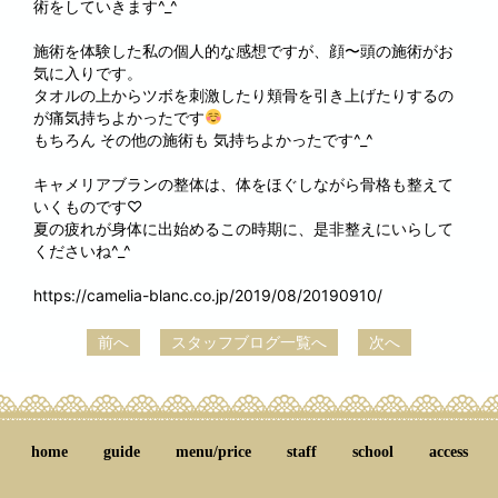
術をしていきます^_^
施術を体験した私の個人的な感想ですが、顔〜頭の施術がお
気に入りです。
タオルの上からツボを刺激したり頬骨を引き上げたりするの
が痛気持ちよかったです
もちろん その他の施術も 気持ちよかったです^_^
キャメリアブランの整体は、体をほぐしながら骨格も整えて
いくものです♡
夏の疲れが身体に出始めるこの時期に、是非整えにいらして
くださいね^_^
https://camelia-blanc.co.jp/2019/08/20190910/
前へ
スタッフブログ一覧へ
次へ
home
guide
menu/price
staff
school
access