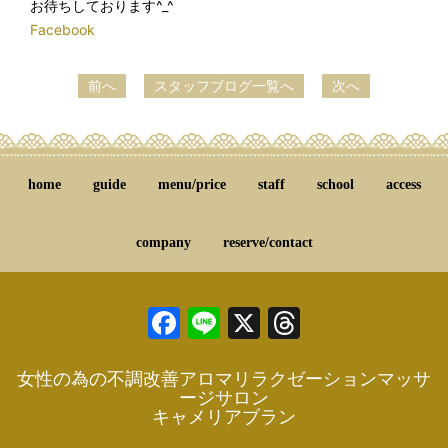
お待ちしております^_^
Facebook
前へ
スタッフブログ一覧へ
次へ
home
guide
menu/price
staff
school
access
company
reserve/contact
Facebook
Line
X
Threads
女性の為の不調改善アロマリラクゼーションマッサ
ージサロン
キャメリアブラン