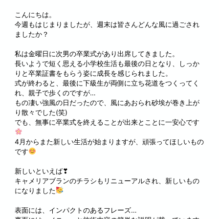
こんにちは。
今週もはじまりましたが、週末は皆さんどんな風に過ごされ
ましたか？
私は金曜日に次男の卒業式があり出席してきました。
長いようで短く思える小学校生活も最後の日となり、しっか
りと卒業証書をもらう姿に成長を感じられました。
式が終わると、最後に下級生が両側に立ち花道をつくってく
れ、親子で歩くのですが…
もの凄い強風の日だったので、風にあおられ砂埃が巻き上が
り散々でした(笑)
でも、無事に卒業式を終えることが出来とことに一安心です
4月からまた新しい生活が始まりますが、頑張ってほしいもの
です
新しいといえば❣
キャメリアブランのチラシもリニューアルされ、新しいもの
になりました
表面には、インパクトのあるフレーズ…