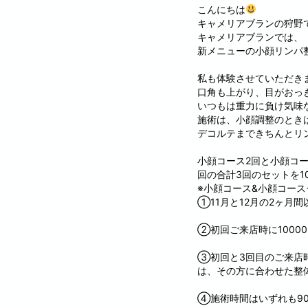
こんにちは
キャメリアブランの狩野
キャメリアブランでは、
新メニューの小顔リンパ整
私も体験させていただき
口角も上がり、目がおっ
いつもは重力に負け気味
施術は、小顔調整のとき
デコルテまできちんとリ
小顔コース2回と小顔コー
回の合計3回のセットを10
※小顔コース&小顔コース
①11月と12月の2ヶ月
②初回ご来店時に1000
③初回と3回目のご来店時
は、その方に合わせた整体
④施術時間はいずれも9