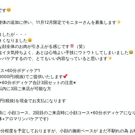
です
体の追加に伴い、11月12月限定でモニターさんを募集します
ましたが・・・
きくなりました
な顔全体のお肉が引き上がる感じです
（笑）
はイタ気持ちよく、あとは心地よい手技にウトウトしてしまいました
ンパケアするので、とてもいい内容なっていると思います
ス+60分ボディケア1
000円(税抜)でご提供いたします
+60分ボディケア合計3回セットの注意※
間以内に3回ご来店が可能な方
0円(税抜)を現金でお支払になります
に 小顔コース、2回目のご来店時に小顔コース+60分ボディケアになり
+アロマリンパケアです)
0分程度を予定しておりますが、小顔の施術ペースが まだ不馴れの為 