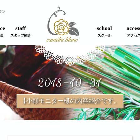
ラン
ce
staff
school
acces
金
スタッフ紹介
スクール
アクセ
2018-10-31
【小顔モニター様の内容紹介です。