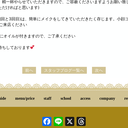
、精一杯やらせていただきますので、ご容赦くださいますようお願い致し
いただければと思います)
初回と3回目)は、簡単にメイクをしてきていただきたく存じます。小顔コ
でご来店ください
にオイルが付きますので、ご了承ください
待ちしております
前へ
スタッフブログ一覧へ
次へ
uide
menu/price
staff
school
access
company
re
Facebook
Line
X
Threads