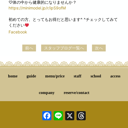
♡体の中から健康的になりませんか？
https://minimodel.jp/r/ipS9ofM
初めての方、とってもお得だと思います^ ^チェックしてみて
ください
Facebook
前へ
スタッフブログ一覧へ
次へ
home
guide
menu/price
staff
school
access
company
reserve/contact
Facebook
Line
X
Threads